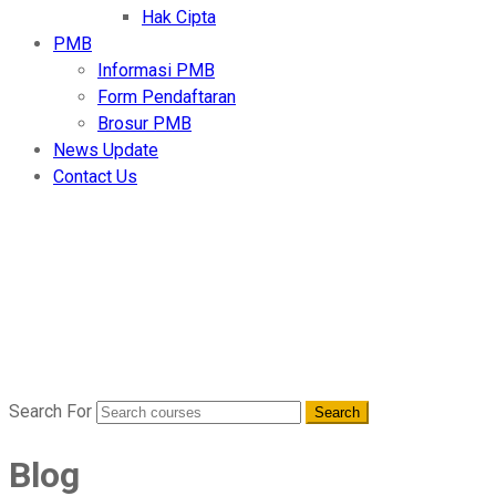
Hak Cipta
PMB
Informasi PMB
Form Pendaftaran
Brosur PMB
News Update
Contact Us
Berita Terkini
Home
- Blog
Search For
Blog