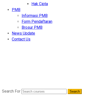
Hak Cipta
PMB
Informasi PMB
Form Pendaftaran
Brosur PMB
News Update
Contact Us
Berita Terkini
Home
- May 2023
Search For