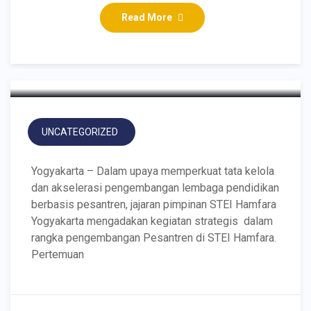
Umat: Sharing Strategi
Read More
Pengembangan
Pesantren STEI Hamfara
UNCATEGORIZED
Yogyakarta – Dalam upaya memperkuat tata kelola
dan akselerasi pengembangan lembaga pendidikan
berbasis pesantren, jajaran pimpinan STEI Hamfara
Yogyakarta mengadakan kegiatan strategis dalam
rangka pengembangan Pesantren di STEI Hamfara.
Pertemuan
“Takwa Menjadi Jalan