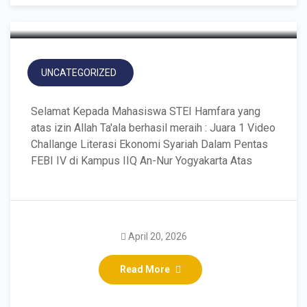
UNCATEGORIZED
Selamat Kepada Mahasiswa STEI Hamfara yang
atas izin Allah Ta'ala berhasil meraih : Juara 1 Video
Challange Literasi Ekonomi Syariah Dalam Pentas
FEBI IV di Kampus IIQ An-Nur Yogyakarta Atas
Mahasiswa STEI Hamfara
April 20, 2026
Berhasil meraih Juara I
Read More
untuk Kategori Lomba
Debat Ekonomi Syariah