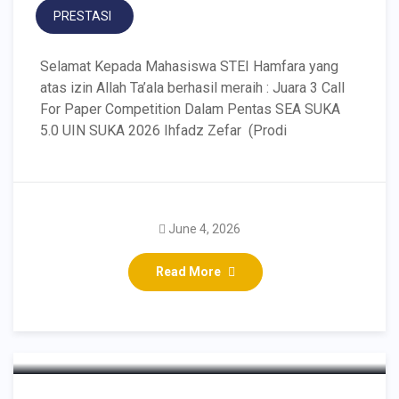
PRESTASI
Selamat Kepada Mahasiswa STEI Hamfara yang
atas izin Allah Ta’ala berhasil meraih : Juara 3 Call
For Paper Competition Dalam Pentas SEA SUKA
5.0 UIN SUKA 2026 Ihfadz Zefar (Prodi
Perwakilan Mahasiswa
June 4, 2026
STEI Hamfara Juara 3
Read More
Videography Competition
SEA SUKA 5.0