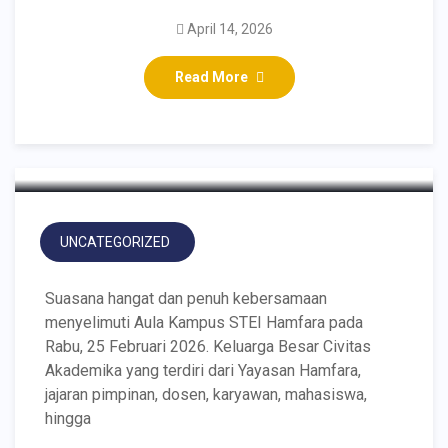
Keluar: Harmoni
April 14, 2026
Ramadhan dalam Buka
Read More
Bersama Keluarga Besar
STEI Hamfara 1447 H”
UNCATEGORIZED
Suasana hangat dan penuh kebersamaan
menyelimuti Aula Kampus STEI Hamfara pada
Rabu, 25 Februari 2026. Keluarga Besar Civitas
Akademika yang terdiri dari Yayasan Hamfara,
jajaran pimpinan, dosen, karyawan, mahasiswa,
hingga