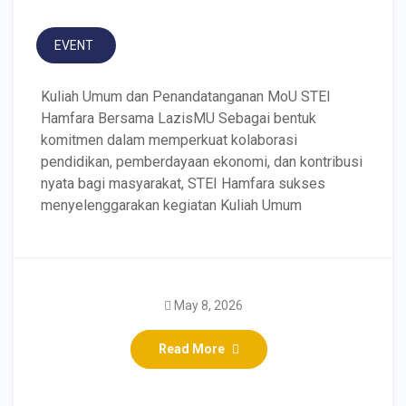
EVENT
Kuliah Umum dan Penandatanganan MoU STEI
Hamfara Bersama LazisMU Sebagai bentuk
komitmen dalam memperkuat kolaborasi
pendidikan, pemberdayaan ekonomi, dan kontribusi
nyata bagi masyarakat, STEI Hamfara sukses
menyelenggarakan kegiatan Kuliah Umum
Meneladani Semangat
May 8, 2026
Berkarya: Dr. Yuana Tri
Read More
Utomo dan Penghargaan
IAEI DIY