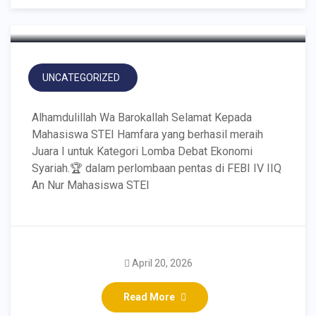
UNCATEGORIZED
Alhamdulillah Wa Barokallah Selamat Kepada
Mahasiswa STEI Hamfara yang berhasil meraih
Juara I untuk Kategori Lomba Debat Ekonomi
Syariah.🏆 dalam perlombaan pentas di FEBI IV IIQ
An Nur Mahasiswa STEI
Sinergi Membangun
Umat: Sharing Strategi
April 20, 2026
Pengembangan
Read More
Pesantren STEI Hamfara