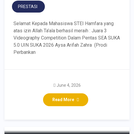
PRESTASI
Selamat Kepada Mahasiswa STEI Hamfara yang
atas izin Allah Ta’ala berhasil meraih : Juara 3
Videography Competition Dalam Pentas SEA SUKA
5.0 UIN SUKA 2026 Aysa Arifah Zahra (Prodi
Perbankan
Kuliah Umum dan
June 4, 2026
Penandatanganan MoU
Read More
STEI Hamfara Bersama
LazisMU