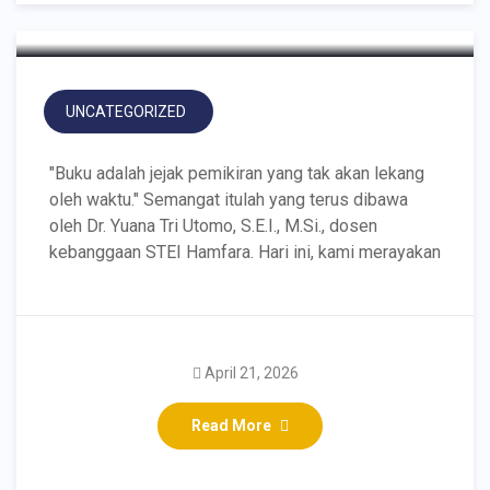
UNCATEGORIZED
"Buku adalah jejak pemikiran yang tak akan lekang
oleh waktu." Semangat itulah yang terus dibawa
oleh Dr. Yuana Tri Utomo, S.E.I., M.Si., dosen
kebanggaan STEI Hamfara. Hari ini, kami merayakan
Mahasiswa STEI Hamfara
April 21, 2026
berhasil meraih Juara 1
Read More
Video Challange Literasi
Ekonomi Syariah