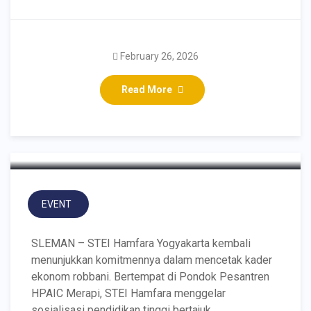
Menginspirasi Santri
Ponpes HPAIC Merapi,
February 26, 2026
STEI Hamfara Bagikan
Read More
Kunci Sukses Kuliah
Ekonomi Islam
EVENT
SLEMAN – STEI Hamfara Yogyakarta kembali
menunjukkan komitmennya dalam mencetak kader
ekonom robbani. Bertempat di Pondok Pesantren
HPAIC Merapi, STEI Hamfara menggelar
sosialisasi pendidikan tinggi bertajuk