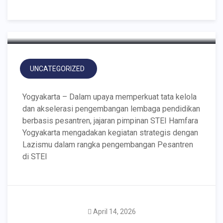
Bersama LazisMU
UNCATEGORIZED
Yogyakarta – Dalam upaya memperkuat tata kelola
dan akselerasi pengembangan lembaga pendidikan
berbasis pesantren, jajaran pimpinan STEI Hamfara
Yogyakarta mengadakan kegiatan strategis dengan
Lazismu dalam rangka pengembangan Pesantren
di STEI
Sinergi Membangun
April 14, 2026