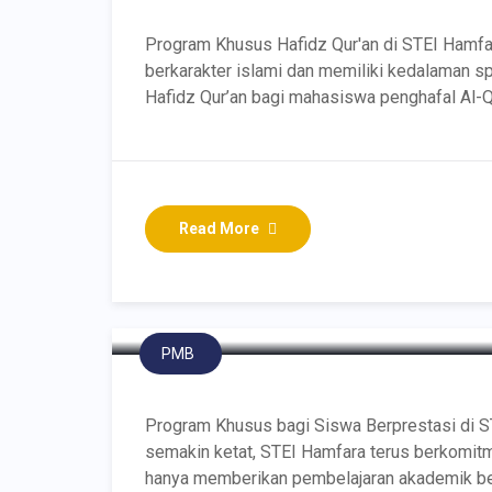
Program Khusus Hafidz Qur'an di STEI Hamfa
berkarakter islami dan memiliki kedalaman s
Hafidz Qur’an bagi mahasiswa penghafal Al-Q
Read More
Program Khusus bagi Si
Hamfara
PMB
Program Khusus bagi Siswa Berprestasi di S
semakin ketat, STEI Hamfara terus berkomitm
hanya memberikan pembelajaran akademik ber