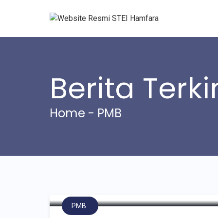
Berita Terki
Home
-
PMB
Program Khusus Hafidz
PMB