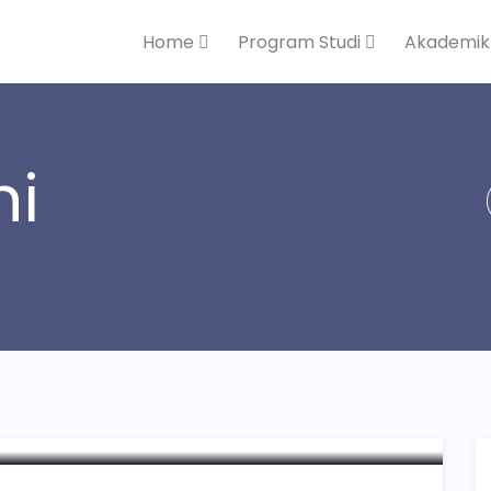
Home
Program Studi
Akademi
ni
 Qur’an di STEI Hamfara