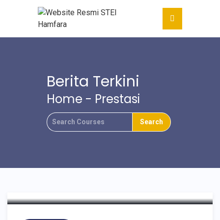
Berita Terkini
Home
-
Prestasi
Mahasiswa STEI Hamfara
Juara 3 Call For Paper
Competition Pada Pentas
SEA SUKA 5.0