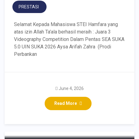
PRESTASI
Selamat Kepada Mahasiswa STEI Hamfara yang
atas izin Allah Ta’ala berhasil meraih : Juara 3
Videography Competition Dalam Pentas SEA SUKA
5.0 UIN SUKA 2026 Aysa Arifah Zahra (Prodi
Perbankan
Nabhanians Team STEI
Hamfara Raih Juara 1
June 4, 2026
Olimpiade Ekonomi Islam
Read More
di Sharia Economic Event
X 2025