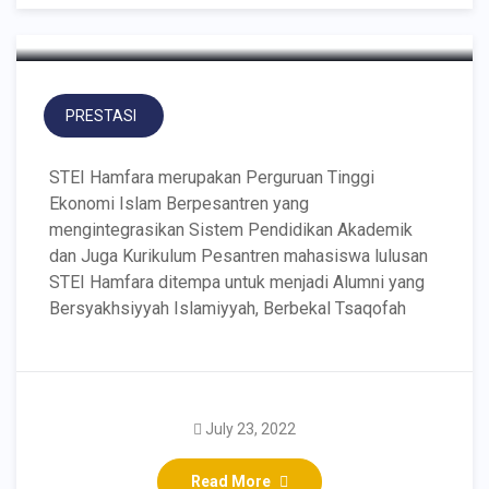
PRESTASI
STEI Hamfara merupakan Perguruan Tinggi
Ekonomi Islam Berpesantren yang
mengintegrasikan Sistem Pendidikan Akademik
dan Juga Kurikulum Pesantren mahasiswa lulusan
STEI Hamfara ditempa untuk menjadi Alumni yang
Bersyakhsiyyah Islamiyyah, Berbekal Tsaqofah
July 23, 2022
Dosen STEI Hamfara
Read More