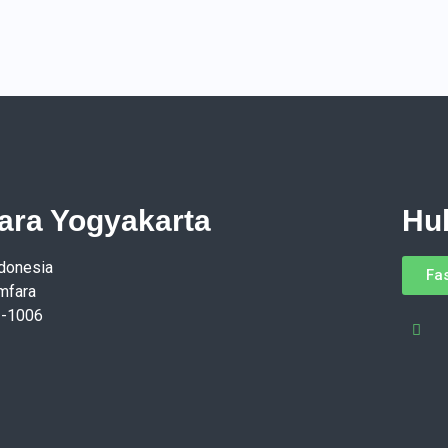
ara Yogyakarta
Hu
ndonesia
Fa
mfara
1-1006