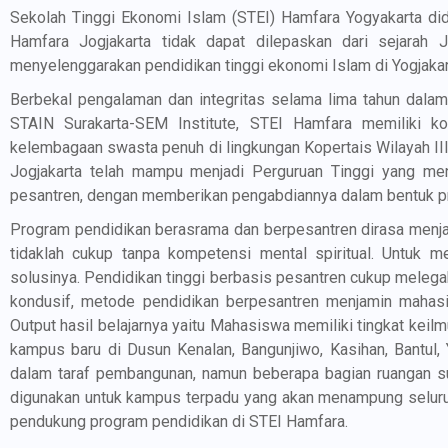
Sekolah Tinggi Ekonomi Islam (STEI) Hamfara Yogyakarta did
Hamfara Jogjakarta tidak dapat dilepaskan dari sejarah
menyelenggarakan pendidikan tinggi ekonomi Islam di Yogjakar
Berbekal pengalaman dan integritas selama lima tahun dal
STAIN Surakarta-SEM Institute, STEI Hamfara memiliki 
kelembagaan swasta penuh di lingkungan Kopertais Wilayah II
Jogjakarta telah mampu menjadi Perguruan Tinggi yang men
pesantren, dengan memberikan pengabdiannya dalam bentuk p
Program pendidikan berasrama dan berpesantren dirasa menja
tidaklah cukup tanpa kompetensi mental spiritual. Untuk 
solusinya. Pendidikan tinggi berbasis pesantren cukup melega
kondusif, metode pendidikan berpesantren menjamin mahas
Output hasil belajarnya yaitu Mahasiswa memiliki tingkat kei
kampus baru di Dusun Kenalan, Bangunjiwo, Kasihan, Bantul, 
dalam taraf pembangunan, namun beberapa bagian ruangan su
digunakan untuk kampus terpadu yang akan menampung seluruh
pendukung program pendidikan di STEI Hamfara.