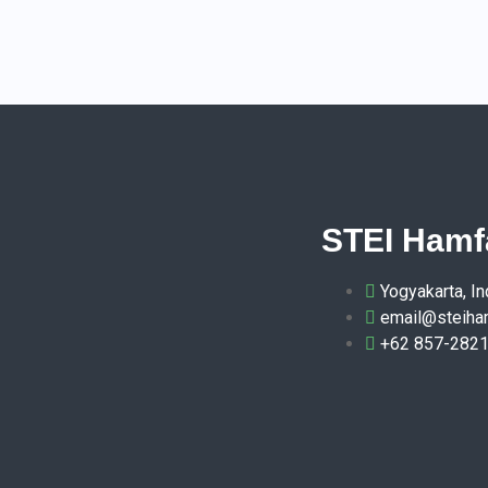
STEI Hamf
Yogyakarta, I
email@steiha
+62 857-282