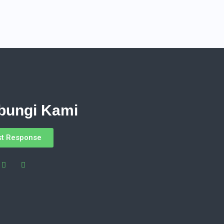
bungi Kami
st Response