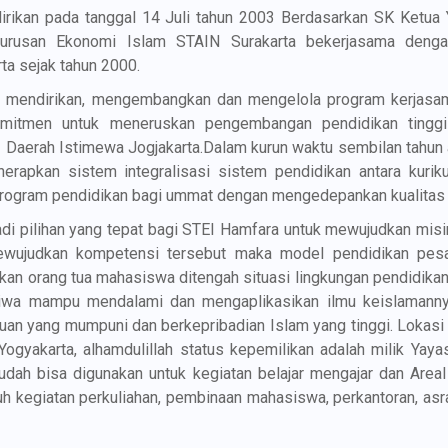
irikan pada tanggal 14 Juli tahun 2003 Berdasarkan SK Ketua
 Jurusan Ekonomi Islam STAIN Surakarta bekerjasama deng
ta sejak tahun 2000.
am mendirikan, mengembangkan dan mengelola program kerjasa
komitmen untuk meneruskan pengembangan pendidikan tingg
I Daerah Istimewa Jogjakarta.Dalam kurun waktu sembilan tahun 
erapkan sistem integralisasi sistem pendidikan antara kuri
rogram pendidikan bagi ummat dengan mengedepankan kualitas 
di pilihan yang tepat bagi STEI Hamfara untuk mewujudkan mi
mewujudkan kompetensi tersebut maka model pendidikan pesa
kan orang tua mahasiswa ditengah situasi lingkungan pendidikan
iwa mampu mendalami dan mengaplikasikan ilmu keislamanny
lmuan yang mumpuni dan berkepribadian Islam yang tinggi. Lokas
Yogyakarta, alhamdulillah status kepemilikan adalah milik Yaya
dah bisa digunakan untuk kegiatan belajar mengajar dan Area
 kegiatan perkuliahan, pembinaan mahasiswa, perkantoran, as